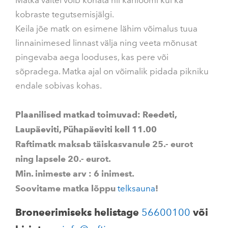
Matka vältel võib kohata nii kariloomi kui ka
kobraste tegutsemisjälgi.
Keila jõe matk on esimene lähim võimalus tuua
linnainimesed linnast välja ning veeta mõnusat
pingevaba aega looduses, kas pere või
sõpradega. Matka ajal on võimalik pidada pikniku
endale sobivas kohas.
Plaanilised matkad toimuvad: Reedeti,
Laupäeviti, Pühapäeviti kell 11.00
Raftimatk maksab täiskasvanule 25.- eurot
ning lapsele 20.- eurot.
Min. inimeste arv : 6 inimest.
Soovitame matka lõppu
telksauna
!
Broneerimiseks helistage
56600100
või