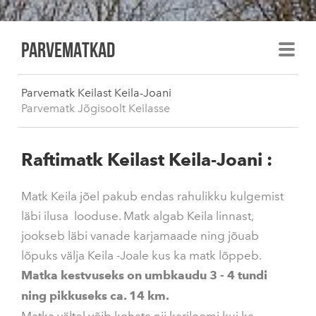
parvematkad
Parvematk Keilast Keila-Joani
Parvematk Jõgisoolt Keilasse
Raftimatk Keilast Keila-Joani :
Matk Keila jõel pakub endas rahulikku kulgemist
läbi ilusa looduse. Matk algab Keila linnast,
jookseb läbi vanade karjamaade ning jõuab
lõpuks välja Keila -Joale kus ka matk lõppeb.
Matka kestvuseks on umbkaudu 3 - 4 tundi
ning pikkuseks ca. 14 km.